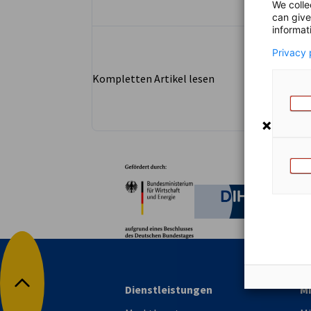
We colle
can give
informat
Privacy 
Kompletten Artikel lesen
Partner
Bundesministerium für W
Deutsche 
Dienstleistungen
Mi
Nach oben