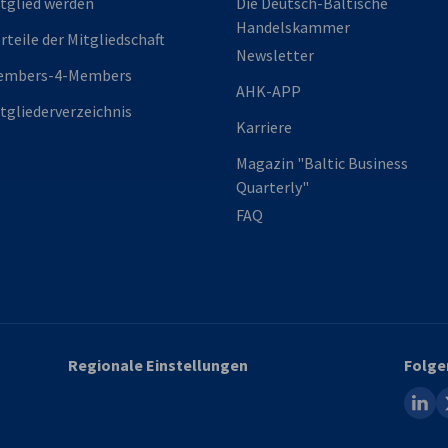
tglied werden
Die Deutsch-Baltische
Handelskammer
rteile der Mitgliedschaft
Newsletter
embers-4-Members
AHK-APP
tgliederverzeichnis
Karriere
Magazin "Baltic Business
Quarterly"
FAQ
Regionale Einstellungen
Folge
linked
x