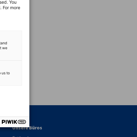
used. You
l. For more
stand
at we
p us to
vest
Unsere Büros