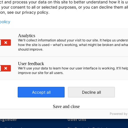
ct and process your data on this site to better understand how it is 
 your consent to all or selected purposes, or you can decline them al
ion, see our privacy policy.
policy
Analytics
We'll collect information about your visit to our site. It helps us under
how the site is used – what's working, what might be broken and wh
should improve.
User feedback
We'll use your data to learn how our user interface is working. It'll hel
irtschaft und Energie
improve our site for all users.
Industrie- und Handelskammer
Industrie- und Handelskammer
AHK.de
Germany Trade & In
Accept all
Decline all
Save and close
Powered by
tglieder
Über Uns