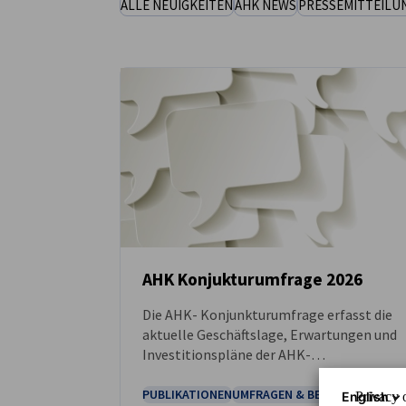
ALLE NEUIGKEITEN
AHK NEWS
PRESSEMITTEILU
Lithuania
AHK Konjukturumfrage 2026
Die AHK- Konjunkturumfrage erfasst die
NEUIGKEITEN
aktuelle Geschäftslage, Erwartungen und
Investitionspläne der AHK-
Mitgliedsunternehmen im Baltikum.
PUBLIKATIONEN
UMFRAGEN & BERICHTE
English
Privacy o