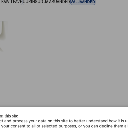
 KÄIV TEAVE
UURINGUD JA ARUANDED
VÄLJAANDED
n this site
ct and process your data on this site to better understand how it is 
 your consent to all or selected purposes, or you can decline them al