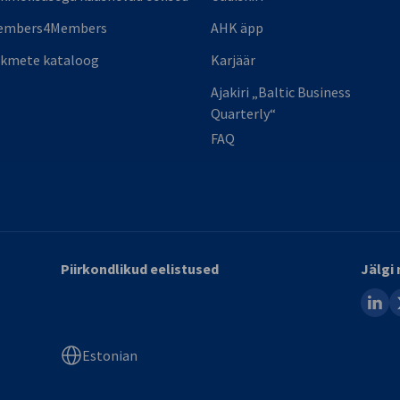
embers4Members
AHK äpp
ikmete kataloog
Karjäär
Ajakiri „Baltic Business
Quarterly“
FAQ
Piirkondlikud eelistused
Jälgi 
linked
x
Estonian