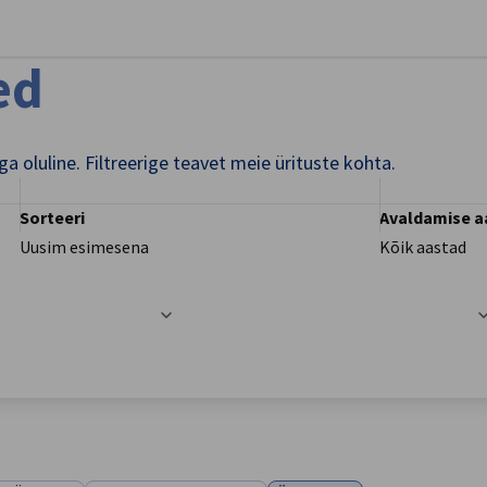
ge eelistused
ed
 oluline. Filtreerige teavet meie ürituste kohta.
Sorteeri
Avaldamise a
Uusim esimesena
Kõik aastad