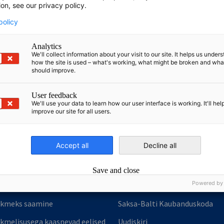
ion, see our privacy policy.
policy
Analytics
We'll collect information about your visit to our site. It helps us under
how the site is used – what's working, what might be broken and wh
should improve.
User feedback
nomic Affairs and Energy
We'll use your data to learn how our user interface is working. It'll hel
improve our site for all users.
Chamber of Commerce and Industry
hamber of Commerce and Industry
AHK.de
Germany Trade & In
Accept all
Decline all
Save and close
Powered by
iikmed
Kaubanduskojast
ikmeks saamine
Saksa-Balti Kaubanduskoda
ikmelisusega kaasnevad eelised
Uudiskiri