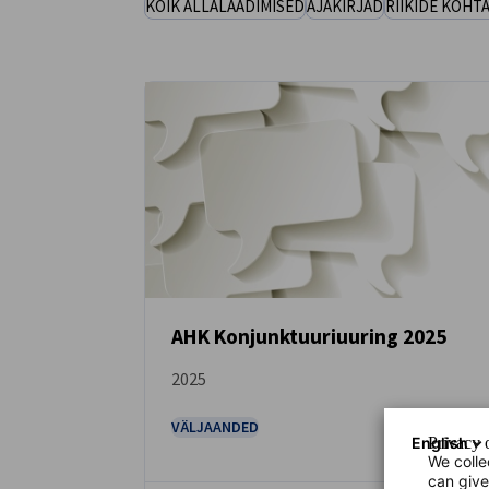
KÕIK ALLALAADIMISED
AJAKIRJAD
RIIKIDE KOHTA
Lithuania
AHK Konjunktuuriuuring 2025
2025
LAE ALLA
VÄLJAANDED
English
Privacy o
We colle
can give