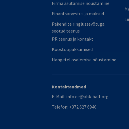
Firma asutamise nõustamine
M
Finantsarvestus ja maksud
Li
Pakendite ringlussevõtuga
seotud teenus
PR teenus ja kontakt
Koostööpakkumised
Hangetel osalemise nõustamine
Kontaktandmed
E-Mail:
info.ee@ahk-balt.org
Telefon:
+372 627 6940