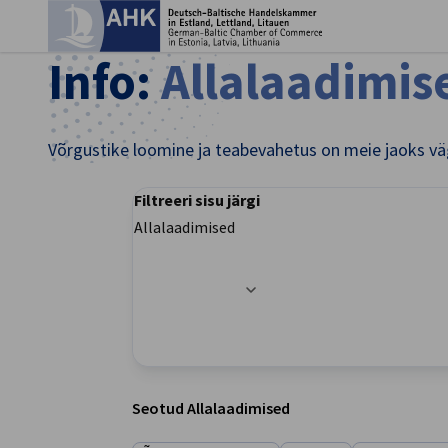
Sul
Info:
Allalaadimis
Võrgustike loomine ja teabevahetus on meie jaoks väga
Filtreeri sisu järgi
Allalaadimised
Filtri valikud edukalt uuendatud
Estonian
Seotud Allalaadimised