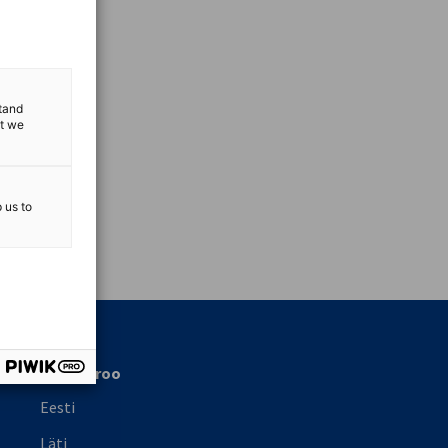
stand
at we
p us to
vest
Meie büroo
Eesti
Läti