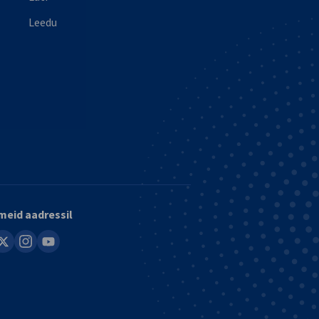
Leedu
meid aadressil
in
instagram
youtube