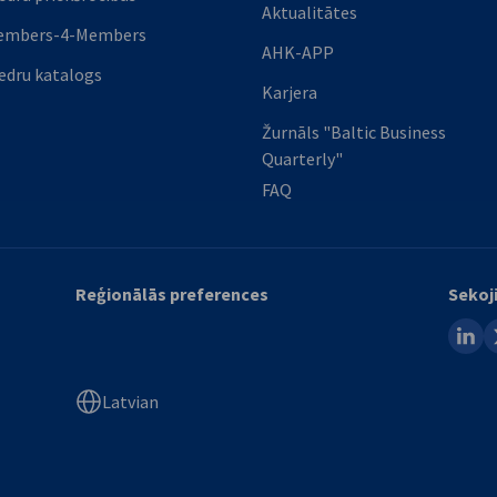
Aktualitātes
embers-4-Members
AHK-APP
edru katalogs
Karjera
Žurnāls "Baltic Business
Quarterly"
FAQ
Reģionālās preferences
Sekoj
linked
x
Latvian