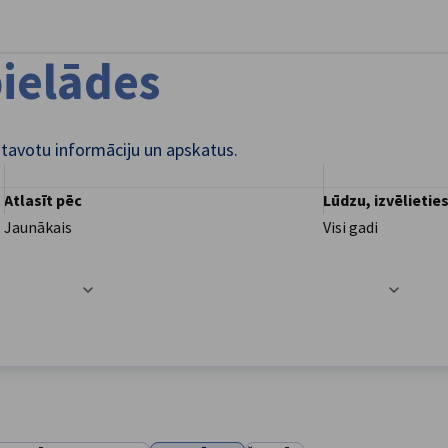
vērt preferences
ielādes
atavotu informāciju un apskatus.
Atlasīt pēc
Lūdzu, izvēlietie
Jaunākais
Visi gadi