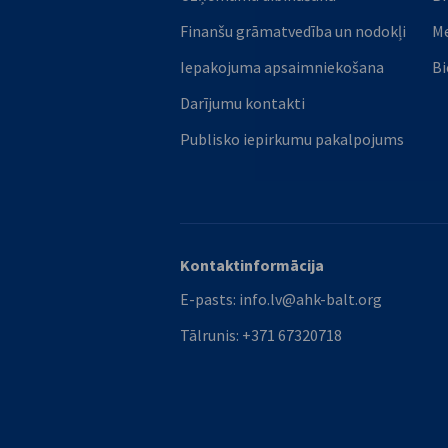
Finanšu grāmatvedība un nodokļi
M
Iepakojuma apsaimniekošana
Bi
Darījumu kontakti
Publisko iepirkumu pakalpojums
Kontaktinformācija
E-pasts:
info.lv@ahk-balt.org
Tālrunis:
+371 67320718