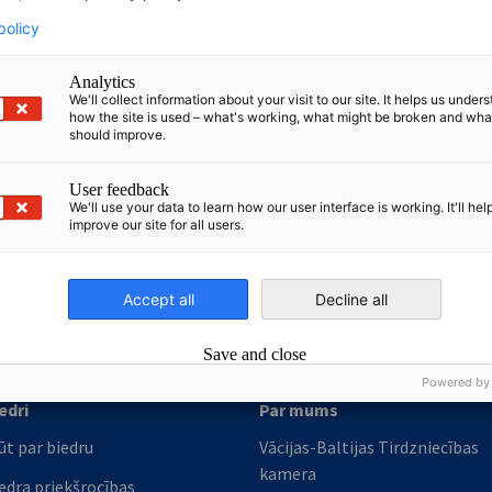
policy
Analytics
We'll collect information about your visit to our site. It helps us under
how the site is used – what's working, what might be broken and wh
should improve.
User feedback
We'll use your data to learn how our user interface is working. It'll hel
nomic Affairs and Energy
improve our site for all users.
Chamber of Commerce and Industry
hamber of Commerce and Industry
AHK.de
Germany Trade & In
Accept all
Decline all
Save and close
Powered by
edri
Par mums
ūt par biedru
Vācijas-Baltijas Tirdzniecības
kamera
edra priekšrocības