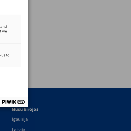
stand
at we
p us to
vest
Mūsu birojos
Igaunija
Latvija