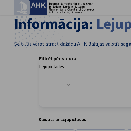
Aiz
Informācija:
Lejup
Šeit Jūs varat atrast dažādu AHK Baltijas valstīs sag
Filtrēt pēc satura
Lejupielādes
Veiksmīgi atjauninātas filtra opcijas
Latvian
Saistīts ar Lejupielādes