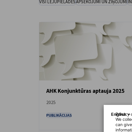
VISI LEJUPIELĀDES
APSEKOJUMI UN ZIŅOJUMI
IN
Lithuania
AHK Konjunktūras aptauja 2025
2025
LEJUPIELĀDĒT
English
Privacy o
PUBLIKĀCIJAS
We colle
can give
informat