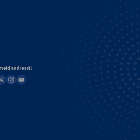
meid aadressil
in
instagram
youtube