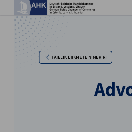
Sul
TÄIELIK LIIKMETE NIMEKIRI
Advo
Estonian