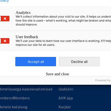
policy
Analytics
We'll collect information about your visit to our site. It helps us under
how the site is used – what's working, what might be broken and wh
should improve.
nomic Affairs and Energy
Chamber of Commerce and Industry
hamber of Commerce and Industry
User feedback
AHK.de
Germany Trade & In
We'll use your data to learn how our user interface is working. It'll hel
improve our site for all users.
Accept all
Decline all
iikmed
Kaubanduskojast
Save and close
ikmeks saamine
Saksa-Balti Kaubanduskoda
Powered by
ikmelisusega kaasnevad eelised
Uudiskiri
embers4Members
AHK äpp
ikmete kataloog
Karjäär