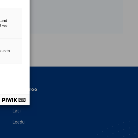
stand
at we
vest
p us to
Meie büroo
Eesti
Läti
Leedu