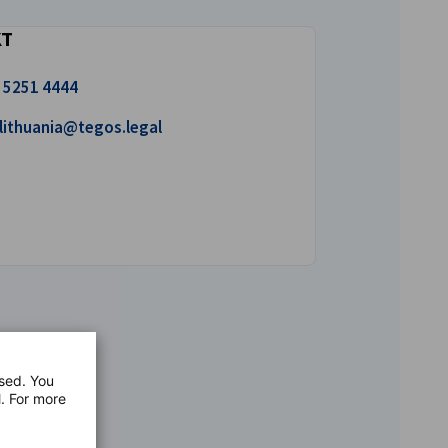
KT
 meile!
 5251 4444
tage meile kiri.
lithuania@tegos.legal
used. You
l. For more