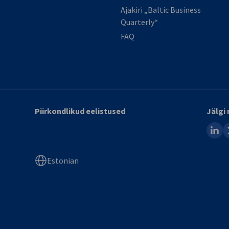
Ajakiri „Baltic Business
Quarterly“
FAQ
Piirkondlikud eelistused
Jälgi 
linked
x
Estonian