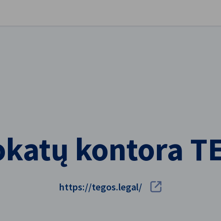
ge eelistused
katų kontora 
https://tegos.legal/