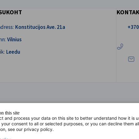
SUKOHT
KONTA
Helistage
dress:
Konstitucijos Ave. 21a
+370
Kirju
nn:
Vilnius
ik:
Leedu
n this site
ct and process your data on this site to better understand how it is 
 your consent to all or selected purposes, or you can decline them al
ion, see our privacy policy.