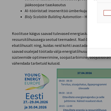
jääksoojuse taaskasutus
AI-tööriistad: inseneritöö ümberkujundamine ja kl
Bisly Scalable Building Automation –
Hoonete dekarb
Koolituse käigus saavad tulevased energiaskaudid teadmisi
ressursitõhususega seotud teemadest. Nad õpivad, kus ett
ebatõhusalt ning, kuidas neid kohti avastada ja mõõta, pa
saavad osalejad töötada välja energiatõhususe projekte p
süsteemide optimeerimine, soojustarbimine, soojusisolats
vähendada tarbetuid kulusid.