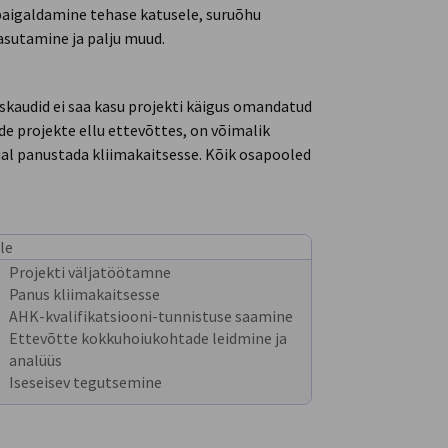
paigaldamine tehase katusele, suruõhu
asutamine ja palju muud.
askaudid ei saa kasu projekti käigus omandatud
e projekte ellu ettevõttes, on võimalik
jal panustada kliimakaitsesse. Kõik osapooled
le
Projekti väljatöötamne
Panus kliimakaitsesse
AHK-kvalifikatsiooni-tunnistuse saamine
Ettevõtte kokkuhoiukohtade leidmine ja
analüüs
Iseseisev tegutsemine