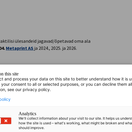
aktilisi ülesandeid jagavad/õpetavad oma ala
04.
Metaprint AS
ja 2024., 2025. ja 2026.
n this site
ct and process your data on this site to better understand how it is 
 your consent to all or selected purposes, or you can decline them al
ion, see our privacy policy.
u ja areng, EL roheleppe peamised kliima- ja
policy
d regulatsioonid, energiamärgis
Analytics
We'll collect information about your visit to our site. It helps us under
se lihtsustatud hindamine
how the site is used – what's working, what might be broken and wh
should improve.
mine, lekete tuvastamine, suruõhuseadmete