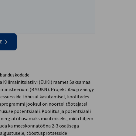
E
ubanduskodade
 Kliimainitsiatiivi (EUKI) raames Saksamaa
e ministeerium (BMUKN). Projekt
Young Energy
ressursside tõhusal kasutamisel, koolitades
tusprogrammi jooksul on noortel töötajatel
ususe potentsiaali. Koolitus ja potentsiaali
e energiatõhusamaks muutmiseks, mida hiljem
muda ka meeskonnatööna 2-3 osalisega
algustusele, tööstusprotsesside