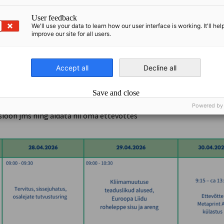
User feedback
ientide väärtusahela laiendamin
We'll use your data to learn how our user interface is working. It'll hel
oniseerimine läbi nutikate lahenduste
improve our site for all users.
 kõige olulisematest energia- ja
Accept all
Decline all
evõtted kasutavad sageli ressursse
randada ning seeläbi säästa. Ekspertide abiga
Save and close
aljudes valdkondades, nagu suruõhusüsteemid,
Powered by
ioon jms ning aidata nii oma ettevõttes