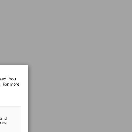
used. You
l. For more
stand
at we