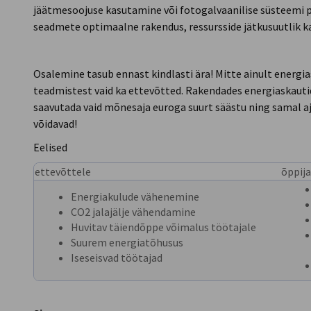
jäätmesoojuse kasutamine või fotogalvaanilise süsteemi 
seadmete optimaalne rakendus, ressursside jätkusuutlik k
Osalemine tasub ennast kindlasti ära! Mitte ainult energi
teadmistest vaid ka ettevõtted. Rakendades energiaskautid
saavutada vaid mõnesaja euroga suurt säästu ning samal a
võidavad!
Eelised
ettevõttele
õppija
Energiakulude vähenemine
CO2 jalajälje vähendamine
Huvitav täiendõppe võimalus töötajale
Suurem energiatõhusus
Iseseisvad töötajad