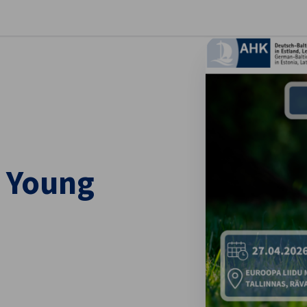
ge eelistused
 Young