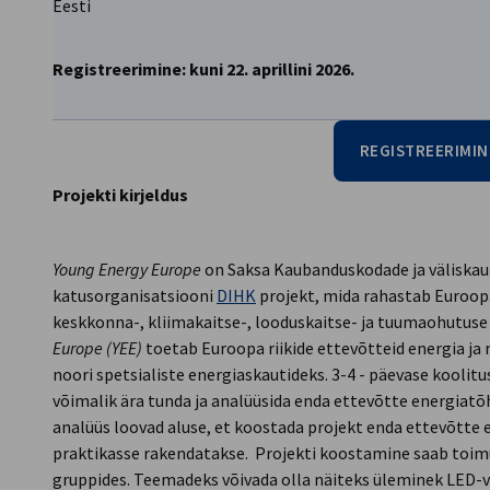
Eesti
Registreerimine: kuni 22. aprillini 2026.
REGISTREERIMIN
Projekti kirjeldus
Young Energy Europe
on Saksa Kaubanduskodade ja väliska
katusorganisatsiooni
DIHK
projekt, mida rahastab Euroopa
keskkonna-, kliimakaitse-, looduskaitse- ja tuumaohutus
Europe (YEE)
toetab Euroopa riikide ettevõtteid energia ja 
noori spetsialiste energiaskautideks. 3-4 - päevase kooli
võimalik ära tunda ja analüüsida enda ettevõtte energiatõh
analüüs loovad aluse, et koostada projekt enda ettevõtt
praktikasse rakendatakse. Projekti koostamine saab toi
gruppides. Teemadeks võivada olla näiteks üleminek LED-v