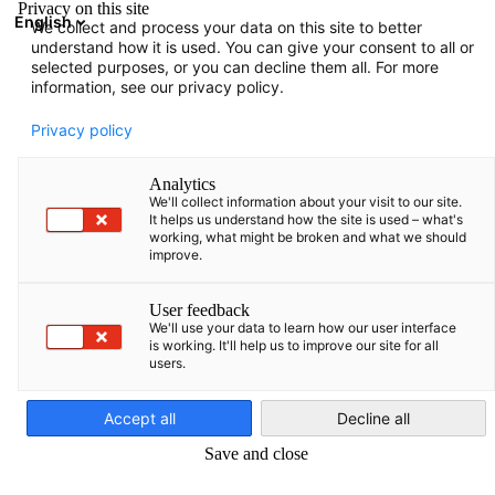
Privacy on this site
English
We collect and process your data on this site to better
Atidaryti paie
Atida
Užd
understand how it is used. You can give your consent to all or
Laisvos darbo vietos
selected purposes, or you can decline them all. For more
information, see our privacy policy.
Atraskite karjeros galimybes su AHK! Prisijunkite prie mūsų
Privacy policy
dinamiškos tarptautinės komandos, patirkite naujų iššūkių ir
atraskite naujas darbo sritis. Susipažinkite su daugiau nei 500
Analytics
We'll collect information about your visit to our site.
narių vienijančia bendruomene!
It helps us understand how the site is used – what's
working, what might be broken and what we should
Apie mus
improve.
Vokietijos ir Baltijos šalių prekybos rūmai Estijoje, Latvijoje
User feedback
ir Lietuvoje priklauso pasauliniam Vokietijos užsienio
We'll use your data to learn how our user interface
prekybos rūmų tinklui (AHK) ir jau daugiau nei 25-erius
is working. It'll help us to improve our site for all
users.
Lithuanian
metus prisideda prie Vokietijos ir Baltijos šalių verslo ryšių
plėtojimo. Aukščiausio lygio konferencijos Baltijos šalyse ir
Accept all
Decline all
Vokietijoje, verslo kelionės, verslo kontaktų platformos,
paslaugos verslui – tai tik keletas pavyzdžių iš įvairias ūkio
Save and close
šakas apimančios rūmų veiklos. AHK Lietuvoje turi aktyvią ir