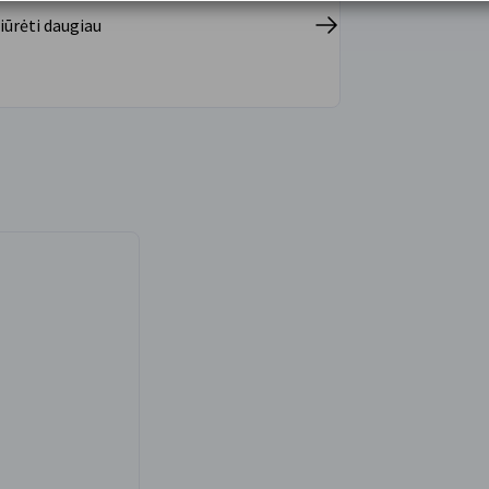
nergijos bei CO2.
iūrėti daugiau