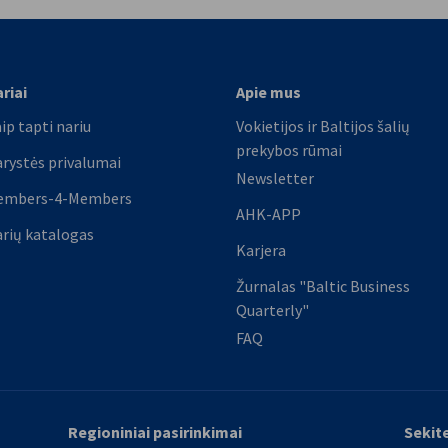
riai
Apie mus
ip tapti nariu
Vokietijos ir Baltijos šalių
prekybos rūmai
rystės privalumai
Newsletter
embers-4-Members
AHK-APP
rių katalogas
Karjera
Žurnalas "Baltic Business
Quarterly"
FAQ
Regioniniai pasirinkimai
Sekit