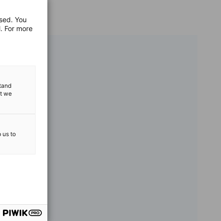
used. You
l. For more
stand
at we
p us to