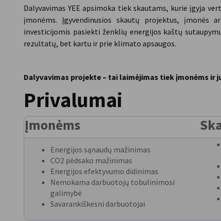
Dalyvavimas YEE apsimoka tiek skautams, kurie įgyja vert
įmonėms. Įgyvendinusios skautų projektus, įmonės ar 
investicijomis pasiekti ženklių energijos kaštų sutaupymų 
rezultatų, bet kartu ir prie klimato apsaugos.
Dalyvavimas projekte – tai laimėjimas tiek įmonėms ir j
Privalumai
Įmonėms
Sk
Energijos sąnaudų mažinimas
CO2 pėdsako mažinimas
Energijos efektyvumo didinimas
Nemokama darbuotojų tobulinimosi
galimybė
Savarankiškesni darbuotojai