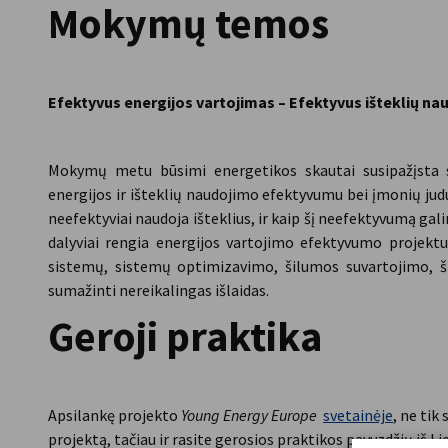
Mokymų temos
Efektyvus energijos vartojimas – Efektyvus išteklių n
Mokymų metu būsimi energetikos skautai susipažįsta s
energijos ir išteklių naudojimo efektyvumu bei įmonių jud
neefektyviai naudoja išteklius, ir kaip šį neefektyvumą gal
dalyviai rengia energijos vartojimo efektyvumo projektus
sistemų, sistemų optimizavimo, šilumos suvartojimo, šil
sumažinti nereikalingas išlaidas.
Geroji praktika
Apsilankę projekto
Young Energy Europe
svetainėje
, ne tik
projektą, tačiau ir rasite gerosios praktikos pavyzdžių iš L