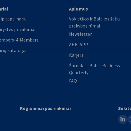
riai
Apie mus
ip tapti nariu
Vokietijos ir Baltijos šalių
prekybos rūmai
rystės privalumai
Newsletter
embers-4-Members
AHK-APP
rių katalogas
Karjera
Žurnalas "Baltic Business
Quarterly"
FAQ
Regioniniai pasirinkimai
Sekit
linked
x