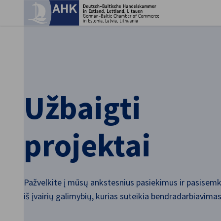
Užd
Užbaigti
projektai
Lithuanian
Pažvelkite į mūsų ankstesnius pasiekimus ir pasisem
iš įvairių galimybių, kurias suteikia bendradarbiavima