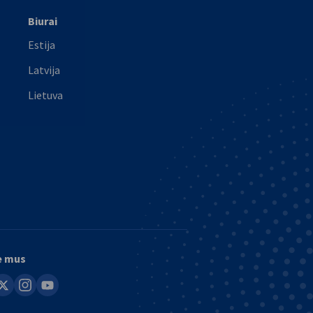
Biurai
Estija
Latvija
Lietuva
e mus
in
instagram
youtube