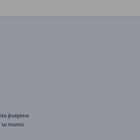
aryti nuostatas
kite įkvėpimo
s su mumis.