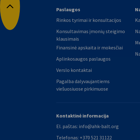
Paslaugos
Na
Grįžti į viršų
Rinkos tyrimai ir konsultacijos
Ka
Konsultavimas įmonių steigimo
Na
klausimais
M
Finansinė apskaita ir mokesčiai
Na
Aplinkosaugos paslaugos
Verslo kontaktai
Pagalba dalyvaujantiems
viešuosiuose pirkimuose
Kontaktinė informacija
El. paštas:
info@ahk-balt.org
Telefonas:
+370 521 31122