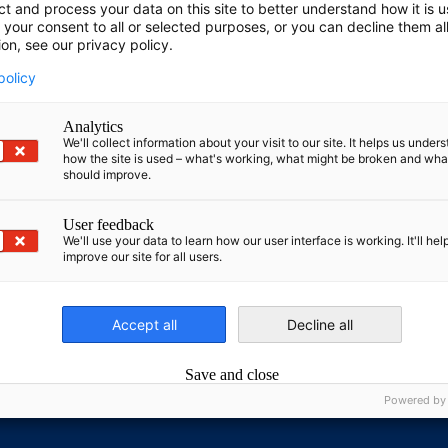
 pagal Europos regioninę Rytų jūros regiono plėtros program
ct and process your data on this site to better understand how it is 
 your consent to all or selected purposes, or you can decline them al
ion, see our privacy policy.
policy
Analytics
prise+
We'll collect information about your visit to our site. It helps us under
how the site is used – what's working, what might be broken and wh
should improve.
 ir Baltijos šalių prekybos rūmai Estijoje, Latvijoje ir Lietuvo
 mėn. su savo paslaugų įmone UAB „AHK Service“ Lietuvoje da
User feedback
We'll use your data to learn how our user interface is working. It'll hel
improve our site for all users.
nomic Affairs and Energy
Accept all
Decline all
Chamber of Commerce and Industry
hamber of Commerce and Industry
AHK.de
Germany Trade & In
Save and close
Powered by