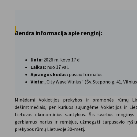
Lithuania
Bendra informacija apie renginį:
Data:
2026 m. kovo 17 d.
Laikas:
nuo 17 val.
Aprangos kodas:
pusiau formalus
Vieta:
„City Wave Vilnius“ (Šv. Stepono g. 41, Vilni
Minėdami Vokietijos prekybos ir pramonės rūmų Lie
dešimtmečiais, per kuriuos sujungėme Vokietijos ir Lie
Lietuvos ekonominius santykius. Šis svarbus renginys 
gerbiamus narius ir rėmėjus, užmegzti tarpusavio ryšius 
prekybos rūmų Lietuvoje 30-metį.