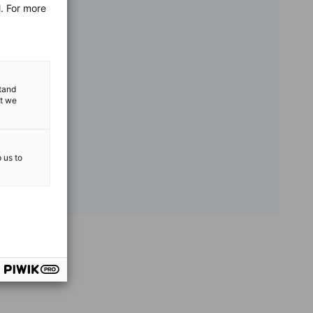
l. For more
stand
at we
p us to