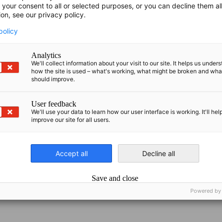
 your consent to all or selected purposes, or you can decline them al
ion, see our privacy policy.
policy
Analytics
We'll collect information about your visit to our site. It helps us under
k-balt.org
how the site is used – what's working, what might be broken and wh
should improve.
User feedback
We'll use your data to learn how our user interface is working. It'll hel
improve our site for all users.
Accept all
Decline all
Save and close
Powered by