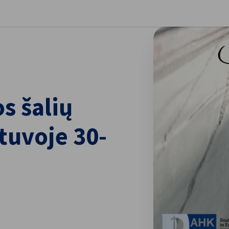
aryti nuostatas
os šalių
tuvoje 30-