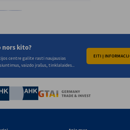
je%
tformoje%
i %platformoje%
ndrinti %platformoje%
URL adreso kopijavimas į iškarpinę
 nors kito?
EITI Į INFORMACI
jos centre galite rasti naujausias
siuntimus, vaizdo įrašus, tinklalaides...
nomic Affairs and Energy
Chamber of Commerce and Industry
hamber of Commerce and Industry
AHK.de
Germany Trade & In