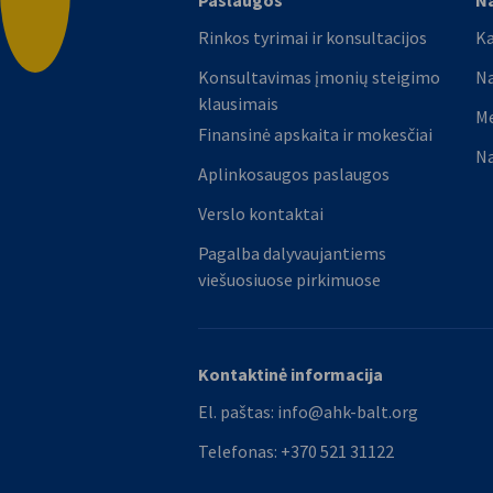
Paslaugos
Na
Grįžti į viršų
Rinkos tyrimai ir konsultacijos
Ka
Konsultavimas įmonių steigimo
Na
klausimais
M
Finansinė apskaita ir mokesčiai
Na
Aplinkosaugos paslaugos
Verslo kontaktai
Pagalba dalyvaujantiems
viešuosiuose pirkimuose
Kontaktinė informacija
El. paštas:
info@ahk-balt.org
Telefonas:
+370 521 31122