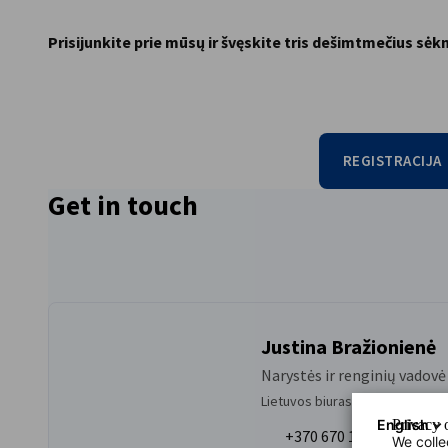
Prisijunkite prie mūsų ir švęskite tris dešimtmečius s
REGISTRACIJA
Get in touch
Justina Bražionienė
Narystės ir renginių vadovė
Lietuvos biuras
English
Privacy o
+370 670 19603
We colle