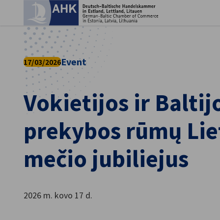
Užd
Event
17/03/2026
Vokietijos ir Baltij
prekybos rūmų Lie
mečio jubiliejus
Lithuanian
2026 m. kovo 17 d.