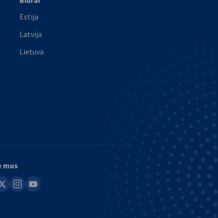
Biurai
Estija
Latvija
Lietuva
e mus
in
instagram
youtube