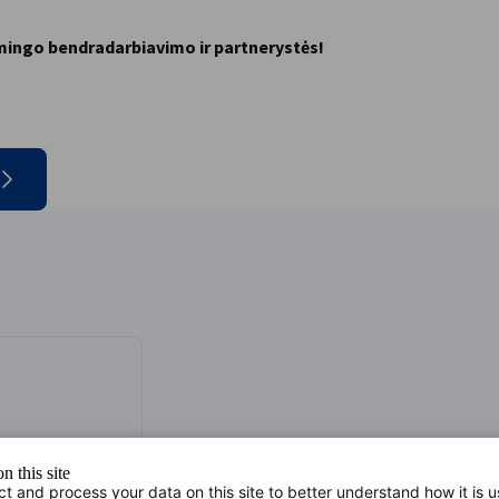
ėkmingo bendradarbiavimo ir partnerystės!
n this site
ct and process your data on this site to better understand how it is 