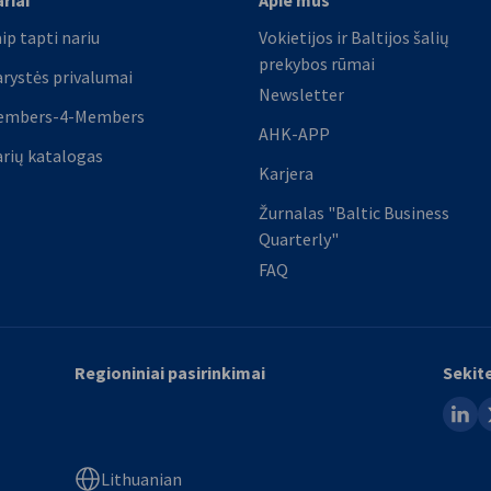
riai
Apie mus
ip tapti nariu
Vokietijos ir Baltijos šalių
prekybos rūmai
rystės privalumai
Newsletter
embers-4-Members
AHK-APP
rių katalogas
Karjera
Žurnalas "Baltic Business
Quarterly"
FAQ
Regioniniai pasirinkimai
Sekit
linked
x
Lithuanian