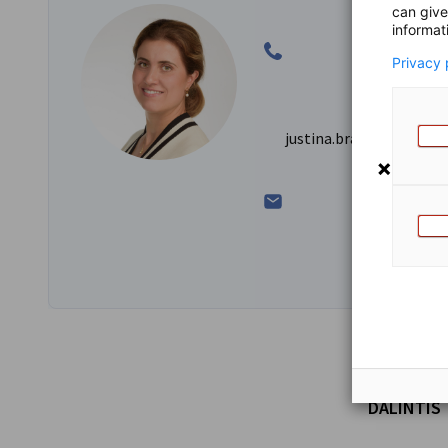
can give
informat
Privacy 
justina.brazioniene@ah
DALINTIS