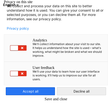
Privacy on this site
English
We collect and process your data on this site to better
Suche öffnen
Navi
Ein
understand how it is used. You can give your consent to all or
selected purposes, or you can decline them all. For more
information, see our privacy policy.
Privacy policy
Analytics
We'll collect information about your visit to our site.
It helps us understand how the site is used – what's
working, what might be broken and what we should
improve.
Umsatzsteuerservice
User feedback
We'll use your data to learn how our user interface
is working. It'll help us to improve our site for all
users.
Wenn Sie Waren in die baltischen Staaten liefern oder
German
anderweitig Dienstleistungen in Estland, Lettland oder Litauen
Accept all
Decline all
erbringen möchten, kommt es häufig zu zahlreichen
Save and close
steuerlichen Fragen und bürokratischen Hürden. Als
kompetenter und vertrauenswürdiger Partner steht Ihnen das