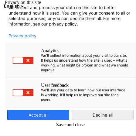
Privacy on this site
English
We collect and process your data on this site to better
Suche öffnen
Navi
Ein
understand how it is used. You can give your consent to all or
selected purposes, or you can decline them all. For more
information, see our privacy policy.
Messen
Privacy policy
Analytics
Internationale Messen bieten exportorientierten
We'll collect information about your visit to our site.
It helps us understand how the site is used – what's
Unternehmen wichtige Plattformen für Marketing und
working, what might be broken and what we should
improve.
Kontaktpflege. Deutschland ist ein führender
Messestandort mit etwa zwei Dritteln der globalen
User feedback
Leitmessen und ausgezeichneter Infrastruktur. Das
We'll use your data to learn how our user interface
is working. It'll help us to improve our site for all
Bundesministerium für Wirtschaft und Klimaschutz
users.
(BMWK) fördert jährlich über 200 Auslandsmessen, und
German
die AHK Baltische Staaten vertritt deutsche Messen in
Accept all
Decline all
der Region.
Save and close