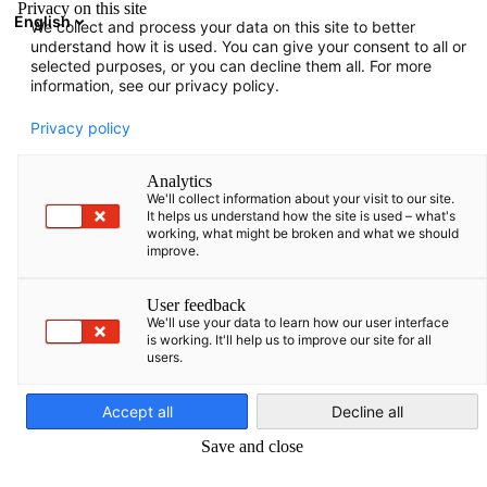
Privacy on this site
English
We collect and process your data on this site to better
Suche öffnen
Navi
Ein
understand how it is used. You can give your consent to all or
selected purposes, or you can decline them all. For more
information, see our privacy policy.
Privacy policy
Analytics
We'll collect information about your visit to our site.
It helps us understand how the site is used – what's
working, what might be broken and what we should
improve.
PR Service & Kontaktaufnahm
User feedback
We'll use your data to learn how our user interface
is working. It'll help us to improve our site for all
users.
Möchten Sie Ihre PR in den baltischen Staaten erfolgreich
German
gestalten? Nutzen Sie das Netzwerk unserer Experten in Estlan
Accept all
Decline all
Lettland und Litauen für maximale Sichtbarkeit!
Save and close
Unseren Experten erarbeiten für Sie eine maßgeschneiderte
Strategie, wie Sie Journalisten erreichen und Ihre Botschaft