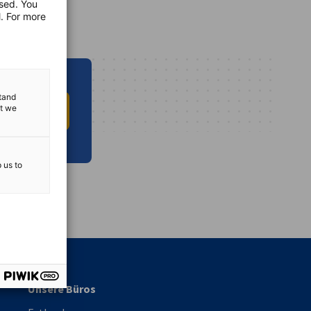
used. You
l. For more
stand
at we
 INFO HUB
p us to
vest
Unsere Büros