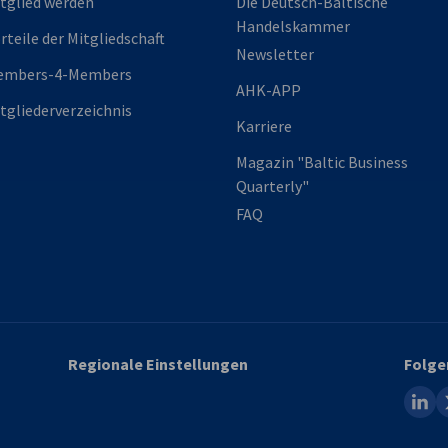
tglied werden
Die Deutsch-Baltische
Handelskammer
rteile der Mitgliedschaft
Newsletter
embers-4-Members
AHK-APP
tgliederverzeichnis
Karriere
Magazin "Baltic Business
Quarterly"
FAQ
Regionale Einstellungen
Folge
linked
x