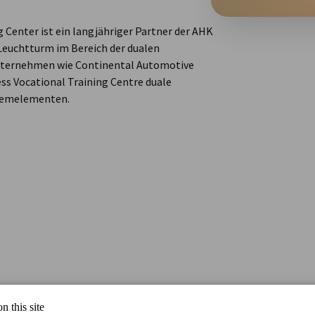
 Center ist ein langjähriger Partner der AHK
n Leuchtturm im Bereich der dualen
nternehmen wie Continental Automotive
ss Vocational Training Centre duale
stemelementen.
n this site