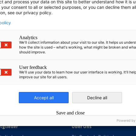
ct and process your data on this site to better understand how it is 
en
en
 Xing teilen
Kopiere URL zum Clipboard
 your consent to all or selected purposes, or you can decline them al
ion, see our privacy policy.
policy
e etwas Anderes?
Analytics
We'll collect information about your visit to our site. It helps us under
how the site is used – what's working, what might be broken and wh
ZUM
formationszentrum finden Sie aktuelle Neuigkeiten,
should improve.
eos, Podcasts...
User feedback
We'll use your data to learn how our user interface is working. It'll hel
irtschaft und Energie
improve our site for all users.
Industrie- und Handelskammer
Industrie- und Handelskammer
AHK.de
Germany Trade & In
Accept all
Decline all
Save and close
Powered by
tglieder
Über Uns