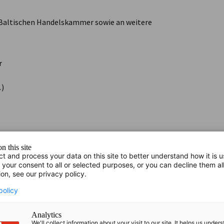
h-Baltischen Handelskammer sowie an weitere
r
.
)
G
n this site
ct and process your data on this site to better understand how it is 
 your consent to all or selected purposes, or you can decline them al
ion, see our privacy policy.
policy
Analytics
We'll collect information about your visit to our site. It helps us under