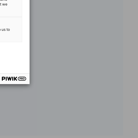
at we
p us to