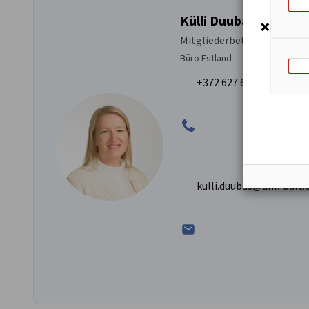
Külli Duubas
Mitgliederbetreuung
Büro Estland
+372 627 6959
kulli.duubas@ahk-balt.