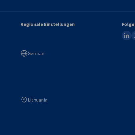
Regionale Einstellungen
Folge
linked
x
German
Lithuania