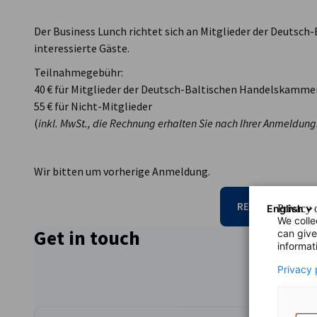
Der Business Lunch richtet sich an Mitglieder der Deutsc
interessierte Gäste.
Teilnahmegebühr:
40 € für Mitglieder der Deutsch-Baltischen Handelskamme
55 € für Nicht-Mitglieder
(
inkl. MwSt., die Rechnung erhalten Sie nach Ihrer Anmeldung
Wir bitten um vorherige Anmeldung.
REGISTRIERUN
English
Privacy o
We colle
Get in touch
can give
informat
Privacy 