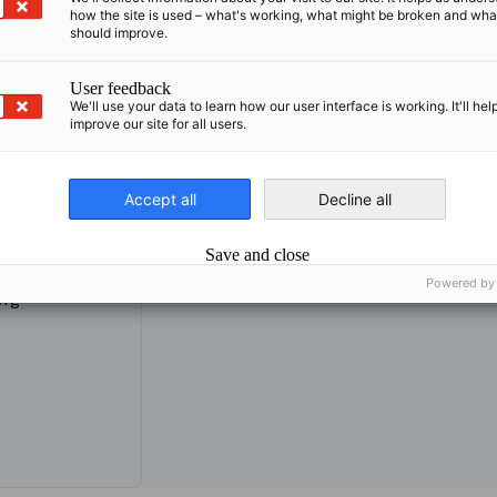
how the site is used – what's working, what might be broken and wh
should improve.
User feedback
We'll use your data to learn how our user interface is working. It'll hel
improve our site for all users.
Accept all
Decline all
Save and close
Powered by
org