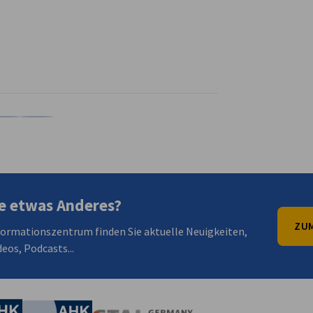
en
en
 Xing teilen
Kopiere URL zum Clipboard
e etwas Anderes?
ZUM
formationszentrum finden Sie aktuelle Neuigkeiten,
eos, Podcasts...
irtschaft und Energie
Industrie- und Handelskammer
Industrie- und Handelskammer
AHK.de