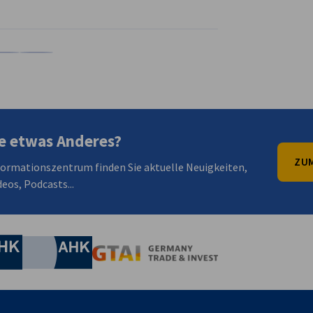
en
en
 Xing teilen
Kopiere URL zum Clipboard
e etwas Anderes?
ZUM
formationszentrum finden Sie aktuelle Neuigkeiten,
eos, Podcasts...
irtschaft und Energie
Industrie- und Handelskammer
Industrie- und Handelskammer
AHK.de
Germany Trade & In