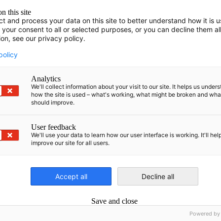
n this site
ct and process your data on this site to better understand how it is 
 MwSt.
(€650 für die Schulung, €150 für die
 your consent to all or selected purposes, or you can decline them al
ion, see our privacy policy.
policy
n:
povilas.gembickis@ahk-balt.org
Analytics
We'll collect information about your visit to our site. It helps us under
how the site is used – what's working, what might be broken and wh
IER
should improve.
User feedback
We'll use your data to learn how our user interface is working. It'll hel
improve our site for all users.
Accept all
Decline all
Sonja Ru
Save and close
Projektleit
Powered by
Büro Litauen