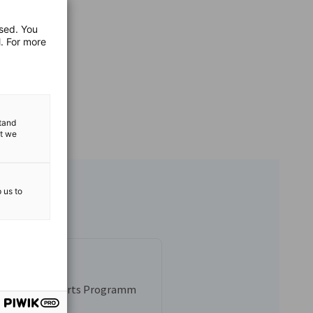
used. You
l. For more
stand
at we
p us to
etz
erin Skills Experts Programm