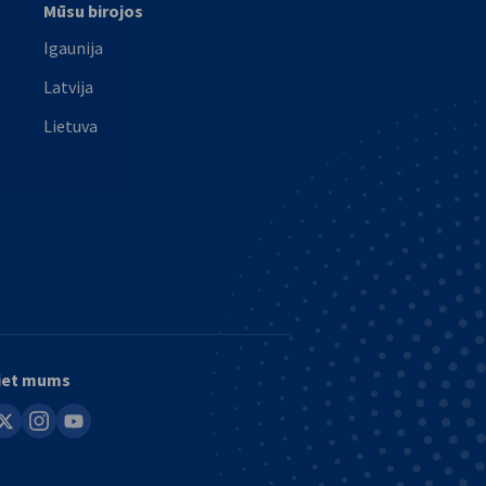
Mūsu birojos
Igaunija
Latvija
Lietuva
iet mums
in
instagram
youtube