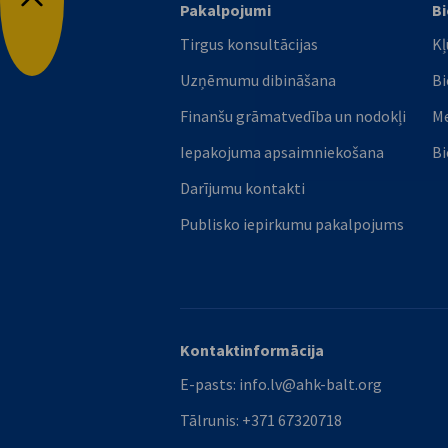
Pakalpojumi
Bi
Atpakaļ uz augšu
Tirgus konsultācijas
Kļ
Uzņēmumu dibināšana
Bi
Finanšu grāmatvedība un nodokļi
M
Iepakojuma apsaimniekošana
Bi
Darījumu kontakti
Publisko iepirkumu pakalpojums
Kontaktinformācija
E-pasts:
info.lv@ahk-balt.org
Tālrunis:
+371 67320718