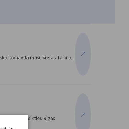
skā komandā mūsu vietās Tallinā,
Skatīt vairāk
cijā, var pieteikties Rīgas
Skatīt vairāk
used. You