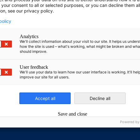
 your consent to all or selected purposes, or you can decline them al
ion, see our privacy policy.
policy
ces
Analytics
We'll collect information about your visit to our site. It helps us under
how the site is used – what's working, what might be broken and wh
should improve.
karjeras iespējas Baltijas valstīs ar AHK: aizraujošas problēm
teikties tagad un veidot nākotni ar jums!
User feedback
We'll use your data to learn how our user interface is working. It'll hel
improve our site for all users.
nomic Affairs and Energy
Accept all
Decline all
Chamber of Commerce and Industry
hamber of Commerce and Industry
AHK.de
Germany Trade & In
Save and close
Powered by