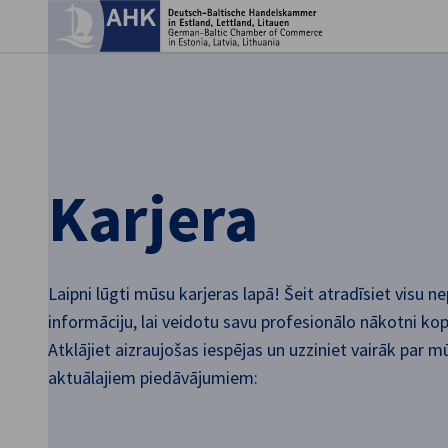
Aiz
Karjera
Laipni lūgti mūsu karjeras lapā! Šeit atradīsiet visu 
informāciju, lai veidotu savu profesionālo nākotni k
Latvian
Atklājiet aizraujošas iespējas un uzziniet vairāk par m
aktuālajiem piedāvājumiem: