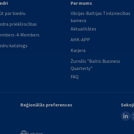
edri
Par mums
ūt par biedru
Vācijas-Baltijas Tirdzniecības
kamera
edra priekšrocības
Aktualitātes
embers-4-Members
AHK-APP
edru katalogs
Karjera
Žurnāls "Baltic Business
Quarterly"
FAQ
Reģionālās preferences
Sekoj
linked
x
Latvian